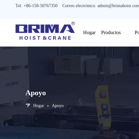
Tel: +86-158-50767350 Correo electrónico:
admin@brimahoist.co
Hogar
Productos
Po
Apoyo
Hogar
»
Apoyo