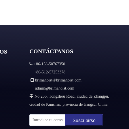
CONTÁCTANOS
OS

+86-158-50767350
+86-512-57253378

brimahoist@brimahoist.com
admin@brimahoist.com

No.236, Tongzhou Road, ciudad de Zhangpu,
ciudad de Kunshan, provincia de Jiangsu, China
Suscribirse